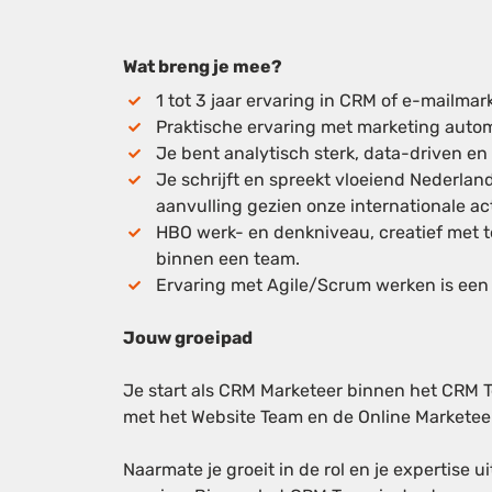
Wat breng je mee?
1
tot 3 jaar ervaring in CRM of e-mailmark
P
raktische ervaring met marketing autom
J
e bent analytisch sterk, data-driven en
J
e schrijft en spreekt vloeiend Nederlan
aanvulling gezien onze internationale act
H
BO werk- en denkniveau, creatief met t
binnen een team.
E
rvaring met Agile/Scrum werken is een 
Jouw groeipad
Je start als CRM Marketeer binnen het CRM 
met het Website Team en de Online Marketee
Naarmate je groeit in de rol en je expertise 