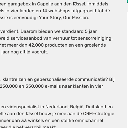
en garagebox in Capelle aan den IJssel. Inmiddels
ls in vier landen en 14 webshops uitgegroeid tot dé
ssie is eenvoudig:
Your Story, Our Mission
.
 verdient. Daarom bieden we standaard 5 jaar
reid serviceaanbod van verhuur tot sensorreiniging,
. Met meer dan 42.000 producten en een groeiende
ar nog altijd vooruit.
n, klantreizen en gepersonaliseerde communicatie? Bij
 250.000 en 350.000 e-mails naar klanten in vier
n videospecialist in Nederland, België, Duitsland en
lle aan den IJssel bouw je mee aan de CRM-strategie
t meer dan 33 winkels en een sterke
omnichannel
eer die het verschil maakt.