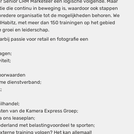
ar Senior CRM Marketeer een logische volgende. Maar
ie die continu in beweging is, waardoor ook stappen
 bredere organisatie tot de mogelijkheden behoren. We
Habitz
, met meer dan 150 trainingen op het gebied
 groei en leiderschap.
bij passie voor retail en fotografie een
dagen;
teit;
voorwaarden
ime dienstverband;
;
ilhandel;
sten van de Kamera Express Groep;
a ons leaseplan;
ederland met belastingvoordeel te sporten;
externe training volgen? Het kan allemaal!