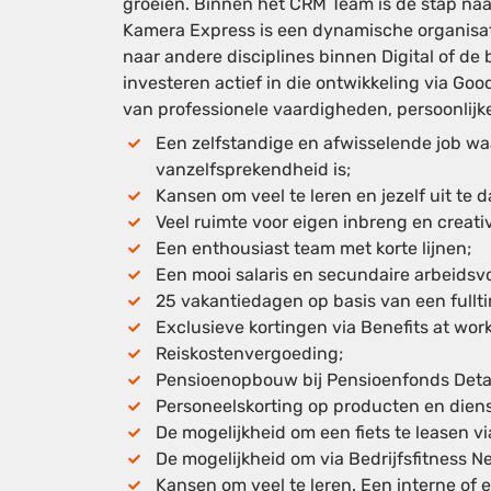
groeien. Binnen het CRM Team is de stap na
Kamera Express is een dynamische organisat
naar andere disciplines binnen Digital of de
investeren actief in die ontwikkeling via
Good
van professionele vaardigheden, persoonlijke
Een zelfstandige en afwisselende job waar
vanzelfsprekendheid is;
Kansen om veel te leren en jezelf uit te 
Veel ruimte voor eigen inbreng en creativi
Een enthousiast team met korte lijnen;
Een mooi salaris en secundaire arbeids
25 vakantiedagen op basis van een fullt
Exclusieve kortingen via Benefits at work
Reiskostenvergoeding;
Pensioenopbouw bij Pensioenfonds Deta
Personeelskorting op producten en dien
De mogelijkheid om een fiets te leasen vi
De mogelijkheid om via Bedrijfsfitness N
Kansen om veel te leren. Een interne of 