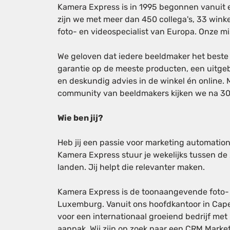
Kamera Express is in 1995 begonnen vanuit e
zijn we met meer dan 450 collega's, 33 winke
foto- en videospecialist van Europa. Onze mi
We geloven dat iedere beeldmaker het beste
garantie op de meeste producten, een uitgeb
en deskundig advies in de winkel én online
community van beeldmakers kijken we na 30 ja
Wie ben jij?
Heb jij een passie voor marketing automatio
Kamera Express stuur je wekelijks tussen de
landen. Jij helpt die relevanter maken.
Kamera Express is de toonaangevende foto- e
Luxemburg. Vanuit ons hoofdkantoor in Cape
voor een internationaal groeiend bedrijf me
aanpak. Wij zijn op zoek naar een CRM Market