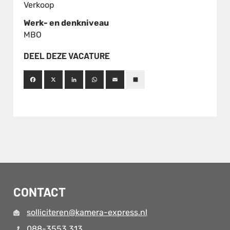
Verkoop
Werk- en denkniveau
MBO
DEEL DEZE VACATURE
Facebook
X
LinkedIn
WhatsApp
Email
Deel
CONTACT
solliciteren@kamera-express.nl
088-3553 313