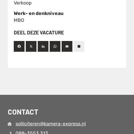
Verkoop
Werk- en denkniveau
MBO
DEEL DEZE VACATURE
Facebook
X
LinkedIn
WhatsApp
Email
Deel
CONTACT
solliciteren@kamera-express.nl
088-3553 313