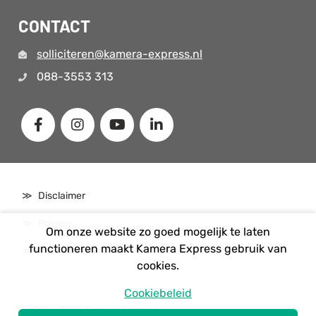
CONTACT
solliciteren@kamera-express.nl
088-3553 313
Disclaimer
Privacy
Om onze website zo goed mogelijk te laten
functioneren maakt Kamera Express gebruik van
Cookiebeleid
cookies.
Cookiebeleid
© 1995 - 2026 Kamera Express