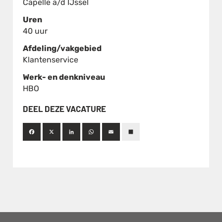
Capelle a/d IJssel
Uren
40 uur
Afdeling/vakgebied
Klantenservice
Werk- en denkniveau
HBO
DEEL DEZE VACATURE
Facebook
X
LinkedIn
WhatsApp
Email
Deel